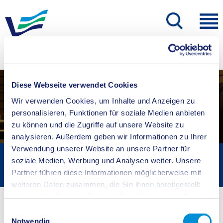
Diese Webseite verwendet Cookies
Wir verwenden Cookies, um Inhalte und Anzeigen zu
personalisieren, Funktionen für soziale Medien anbieten
zu können und die Zugriffe auf unsere Website zu
analysieren. Außerdem geben wir Informationen zu Ihrer
Verwendung unserer Website an unsere Partner für
Kreisverwaltung A-Z
soziale Medien, Werbung und Analysen weiter. Unsere
Bildungsberichterstattung
Partner führen diese Informationen möglicherweise mit
weiteren Daten zusammen, die Sie ihnen bereitgestellt
Startseite
Bildung
Schulamt
haben oder die sie im Rahmen Ihrer Nutzung der Dienste
gesammelt haben.
Einwilligungsauswahl
Eintrag wurde nicht gefunden!
Notwendig