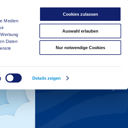
Cookies zulassen
le Medien
FREIZEIT
ir
Auswahl erlauben
, Werbung
ren Daten
Nur notwendige Cookies
ienste
Kreisverwaltung A-Z
Anfahrt zum Startercenter
Aktuelles
g
Veranstaltungskalender
Details zeigen
Kontakt zur Wirtschaftsförderung