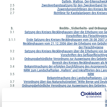
Datteln, Waltrop, Oer-Erkenschwic
2.5
Zweckverbandssatzung für den Zweckverband Ver
2.6
Zuwendungsrichtlinien des Kreises R
2.7
Richtlinie für Kapitalanlagen des Kreise
3.
Rechts-, Sicherheits- und Ordnung
3.1
Satzung des Kreises Recklinghausen über die Erhebung von 
Vorschriften des Fleischhygien
3.1.1
Erste Satzung des Kreises Recklinghausen vom 28.08.2007 z
Recklinghausen vom 21.12.2006 über die Erhebung von Gebühr
der Fleischhygiene
3.2
Satzung des Kreises Recklinghausen über die Erhebung von 
Vorschriften des Geflügelfleischhy
3.3
Ordnungsbehördliche Verordnung zur Ausweisung des Gebietes 
Bereich des Kreises Recklinghausen als 
3.4
Bekanntmachung der erfolgten Durchführung des Anzeigeverf
NRW zum Landschaftsplan „Haltern“ und Inkrafttreten des Land
3.5
NRW
Bekanntmachung des Landschaftsplanes „Li
3.7
Verordnung über das Naturschutzgebiet "Witte Berge und Deut
3.8
Ordnungsbehördliche Verordnung zur Ausweisung des Gebietes „
Dülmen und Stadt Haltern am See, im Bereich der Kreise
Naturschutzgebiet
3.9
zur Zeit nicht belegt
3.10
Ordnungsbehördliche Verordnung vom 19.03.2024 zum Schutz 
Zusammenhang bebauten Ortsteile und des Geltungsberei