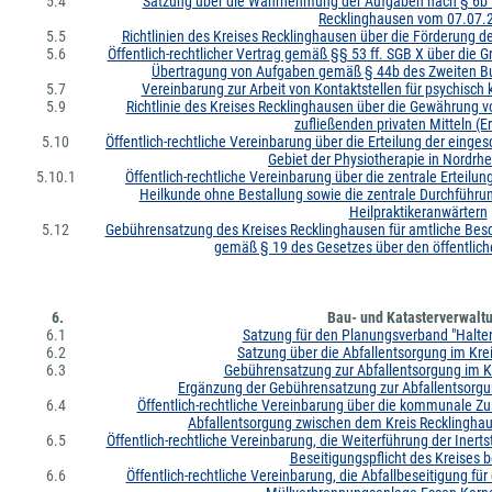
5.4
Satzung über die Wahrnehmung der Aufgaben nach § 6b 
Recklinghausen vom 07.07.
5.5
Richtlinien des Kreises Recklinghausen über die Förderung d
5.6
Öffentlich-rechtlicher Vertrag gemäß §§ 53 ff. SGB X über die
Übertragung von Aufgaben gemäß § 44b des Zweiten Bu
5.7
Vereinbarung zur Arbeit von Kontaktstellen für psychisc
5.9
Richtlinie des Kreises Recklinghausen über die Gewährung v
zufließenden privaten Mitteln (E
5.10
Öffentlich-rechtliche Vereinbarung über die Erteilung der einges
Gebiet der Physiotherapie in Nordrh
5.10.1
Öffentlich-rechtliche Vereinbarung über die zentrale Erteilu
Heilkunde ohne Bestallung sowie die zentrale Durchführu
Heilpraktikeranwärtern
5.12
Gebührensatzung des Kreises Recklinghausen für amtliche Bes
gemäß § 19 des Gesetzes über den öffentlic
6.
Bau- und Katasterverwalt
6.1
Satzung für den Planungsverband "Halte
6.2
Satzung über die Abfallentsorgung im Kre
6.3
Gebührensatzung zur Abfallentsorgung im K
Ergänzung der Gebührensatzung zur Abfallentsorgu
6.4
Öffentlich-rechtliche Vereinbarung über die kommunale 
Abfallentsorgung zwischen dem Kreis Recklinghau
6.5
Öffentlich-rechtliche Vereinbarung, die Weiterführung der Iner
Beseitigungspflicht des Kreises b
6.6
Öffentlich-rechtliche Vereinbarung, die Abfallbeseitigung für