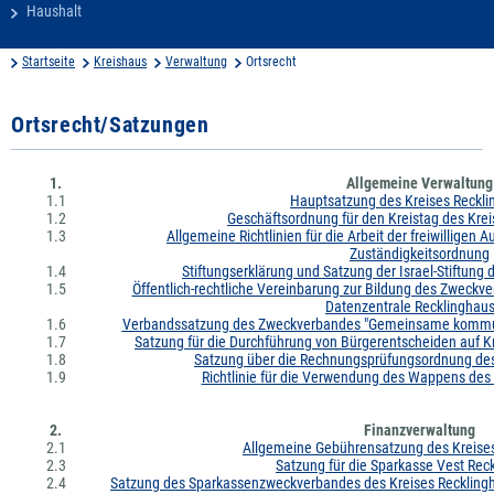
Haushalt
Startseite
Kreishaus
Verwaltung
Ortsrecht
Ortsrecht/Satzungen
1.
Allgemeine Verwaltung
1.1
Hauptsatzung des Kreises Reckl
1.2
Geschäftsordnung für den Kreistag des Kre
1.3
Allgemeine Richtlinien für die Arbeit der freiwilligen
Zuständigkeitsordnung
1.4
Stiftungserklärung und Satzung der Israel-Stiftung
1.5
Öffentlich-rechtliche Vereinbarung zur Bildung des Zwe
Datenzentrale Recklinghau
1.6
Verbandssatzung des Zweckverbandes "Gemeinsame kommun
1.7
Satzung für die Durchführung von Bürgerentscheiden auf K
1.8
Satzung über die Rechnungsprüfungsordnung des
1.9
Richtlinie für die Verwendung des Wappens des
2.
Finanzverwaltung
2.1
Allgemeine Gebührensatzung des Kreise
2.3
Satzung für die Sparkasse Vest Rec
2.4
Satzung des Sparkassenzweckverbandes des Kreises Recklingh