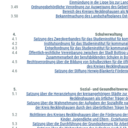
Einmündung in die Lippe bis zur Lan
3.49
Ordnungsbehördliche Verordnung zur Ausweisung des Gebie
Bereich des Kreises Recklinghausen als 
3.50
Bekanntmachung des Landschaftsplanes Ost
4.
Schulverwaltung
4.1
Satzung des Zweckverbandes für das Studieninstitut für 
4.2
Institutsordnung für das Studieninstitut für kommun
4.3
Entgeltordnung für das Studieninstitut für kommuna
4.4
Öffentlich-rechtliche Vereinbarung zwischen der Stadt Bottrop
Zusammenarbeit der berufsbildenden Schulen in Bot
4.5
Rechtsverordnung über die Bildung von Schulbezirken für die öff
des Kreises Recklinghaus
4.6
Satzung der Stiftung Herwig-Blankertz-Förderp
5.
Sozial- und Gesundheitsverw
5.1
Satzung über die Heranziehung der kreisangehörigen Städte zur
Recklinghausen als örtlicher Träger de
Satzung über die Wahrnehmung der Aufgaben der Sozialhilfe na
der Kreis Recklinghausen durch den überörtlichen Träger
5.2
Richtlinien des Kreises Recklinghausen über die Förderung de
Kinder, Jugendliche und Eltern - Erziehung
5.3
Satzung über die Durchführung der Grundsicherung für Arbe