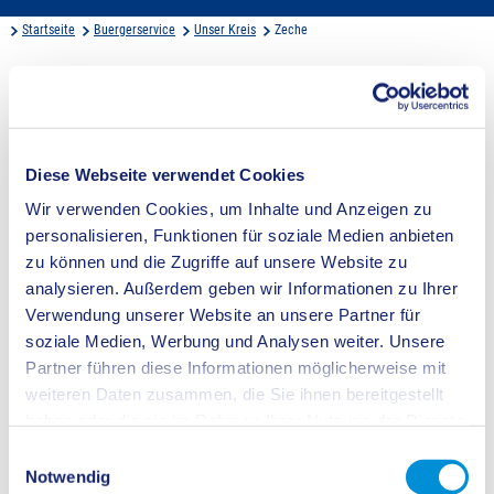
Startseite
Buergerservice
Unser Kreis
Zeche
Bergbau, Zechen, Kohlenzeitalter
Diese Webseite verwendet Cookies
Wir verwenden Cookies, um Inhalte und Anzeigen zu
personalisieren, Funktionen für soziale Medien anbieten
zu können und die Zugriffe auf unsere Website zu
analysieren. Außerdem geben wir Informationen zu Ihrer
Verwendung unserer Website an unsere Partner für
soziale Medien, Werbung und Analysen weiter. Unsere
Partner führen diese Informationen möglicherweise mit
weiteren Daten zusammen, die Sie ihnen bereitgestellt
haben oder die sie im Rahmen Ihrer Nutzung der Dienste
Mit dem Abteufen des Schachtes I der Zeche Nordstern in den 1850er Jahren
hält der Bergbau Einzug in den Landkreis Recklinghausen, eine bis zu diesem
gesammelt haben.
Einwilligungsauswahl
Zeitpunkt rein landwirtschaftlich bewirtschaftete Region. Spätestens mit der
Inbetriebnahme des Bergwerkes im Jahr 1867 gewinnt der Kohlenbergbau in
Notwendig
der Region an Bedeutung.