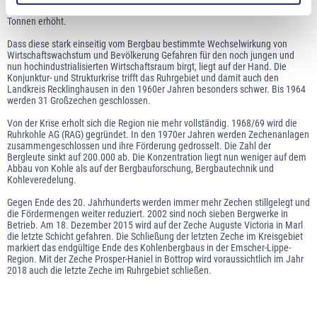
Millionen Tonnen Kohle, 1958 wird die Menge noch einmal auf 125 Millionen
Tonnen erhöht.
Dass diese stark einseitig vom Bergbau bestimmte Wechselwirkung von
Wirtschaftswachstum und Bevölkerung Gefahren für den noch jungen und
nun hochindustrialisierten Wirtschaftsraum birgt, liegt auf der Hand. Die
Konjunktur- und Strukturkrise trifft das Ruhrgebiet und damit auch den
Landkreis Recklinghausen in den 1960er Jahren besonders schwer. Bis 1964
werden 31 Großzechen geschlossen.
Von der Krise erholt sich die Region nie mehr vollständig. 1968/69 wird die
Ruhrkohle AG (RAG) gegründet. In den 1970er Jahren werden Zechenanlagen
zusammengeschlossen und ihre Förderung gedrosselt. Die Zahl der
Bergleute sinkt auf 200.000 ab. Die Konzentration liegt nun weniger auf dem
Abbau von Kohle als auf der Bergbauforschung, Bergbautechnik und
Kohleveredelung.
Gegen Ende des 20. Jahrhunderts werden immer mehr Zechen stillgelegt und
die Fördermengen weiter reduziert. 2002 sind noch sieben Bergwerke in
Betrieb. Am 18. Dezember 2015 wird auf der Zeche Auguste Victoria in Marl
die letzte Schicht gefahren. Die Schließung der letzten Zeche im Kreisgebiet
markiert das endgültige Ende des Kohlenbergbaus in der Emscher-Lippe-
Region. Mit der Zeche Prosper-Haniel in Bottrop wird voraussichtlich im Jahr
2018 auch die letzte Zeche im Ruhrgebiet schließen.