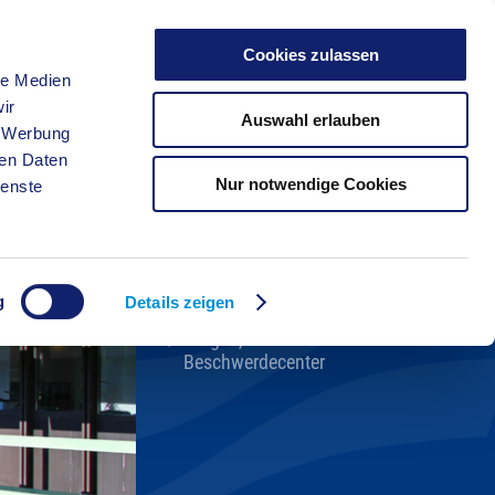
Cookies zulassen
le Medien
FREIZEIT
ir
Auswahl erlauben
, Werbung
ren Daten
Nur notwendige Cookies
ienste
Kreisverwaltung A-Z
Bekanntmachungen
Ortsrecht
g
Karriere beim Kreis
Details zeigen
Bürger-, Ideen- und
Beschwerdecenter