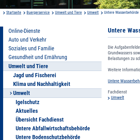
Startseite
Buergerservice
Umwelt und Tiere
Umwelt
Untere Wasserbehörde
Untere Was
Online-Dienste
Auto und Verkehr
Die Aufgabenfelde
Soziales und Familie
Grundwassers sowi
Gesundheit und Ernährung
Belastungen zu sc
Umwelt und Tiere
Weitere Informatio
Jagd und Fischerei
Untere Wasserbeh
Klima und Nachhaltigkeit
Fachdienst
Umwelt
Umwelt
Igelschutz
Aktuelles
Übersicht Fachdienst
Untere Abfallwirtschaftsbehörde
Untere Bodenschutzbehörde