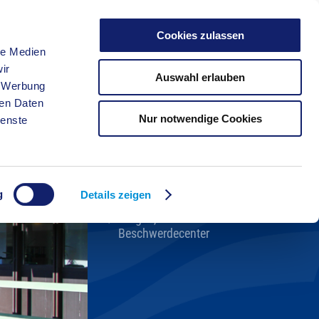
Cookies zulassen
le Medien
FREIZEIT
ir
Auswahl erlauben
, Werbung
ren Daten
Nur notwendige Cookies
ienste
Kreisverwaltung A-Z
Bekanntmachungen
Ortsrecht
g
Karriere beim Kreis
Details zeigen
Bürger-, Ideen- und
Beschwerdecenter