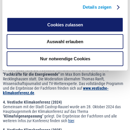
sowie alle interessierten Bürger*innen.
Details zeigen
Einen Rückblick zur
1. Vestischen Klimakonferenz (2021)
, mit dem
Programm und einem Kurzvideo zur Konferenz findet sich auf der Seite
www.vestische-klimakonferenz.de
.
Cookies zulassen
2. Vestische Klimakonferenz (2022)
Für die 2. Vestische Klimakonferenz arbeitete der Kreis Recklinghausen mit
Auswahl erlauben
der Stadt Datteln zusammen. Am 17. August 2022 war dazu in das
Berufskolleg Ostvest in Datteln eingeladen worden. Das Programm und
weitere Informationen zu den stattgefunden Foren und zur Konferenz finden
sich
hier
.
Nur notwendige Cookies
3. Vestische Klimakonferenz (2023)
Im Jahr 2023 fand die Vestische Klimakonferenz unter dem Motto
"Fachkräfte für die Energiewende"
im Max Born Berufskolleg in
Recklinghausen statt. Die Moderation übernahm Thomas Ranft,
Wissenschaftsjournalist und TV-Wetterexperte. Das vollständige Programm
und die Ergebnisse der Fachforen frinden sich auf
www.vestische-
klimakonferenz.de
.
4. Vestische Klimakonferenz (2024)
Gemeinsam mit der Stadt Castrop-Rauxel wurde am 28. Oktober 2024 das
Hauptaugenmerk der Klimakonferenz auf das Thema
"
Klimafolgenanpassung
" gelegt. Die Ergebnisse der Fachforen und alle
weiteren Infos zur Konferenz finden sich
hier
.
5. Vestische Klimakonferenz (2025)