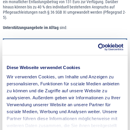
ein monatlicher Entlastungsbetrag von 131 Euro zur Verfügung. Darüber
hinaus können bis zu 40 % des individuell bestehenden Anspruchs auf
Pflegesachleistungen nach § 36 SGB XI umgewandelt werden (Pflegegrad 2-
5).
Unterstützungsangebote im Alltag
sind:
Betreuungsangebote für Pflegebedürftige (Einzel- oder
Gruppenangebote)
Angebote zur Entlastung von Angehörigen oder
Diese Webseite verwendet Cookies
vergleichbar nahestehenden Personen, die
Wir verwenden Cookies, um Inhalte und Anzeigen zu
Pflegeverantwortung übernehmen
personalisieren, Funktionen für soziale Medien anbieten
zu können und die Zugriffe auf unsere Website zu
Angebote zur Entlastung von pflegebedürftigen Personen
analysieren. Außerdem geben wir Informationen zu Ihrer
durch Hilfen bei der Haushaltsführung
(hauswirtschaftliche Unterstützung) und
Verwendung unserer Website an unsere Partner für
soziale Medien, Werbung und Analysen weiter. Unsere
Partner führen diese Informationen möglicherweise mit
Angebote zur Entlastung von pflegebedürftigen Personen
weiteren Daten zusammen, die Sie ihnen bereitgestellt
durch individuelle Hilfen im Alltag