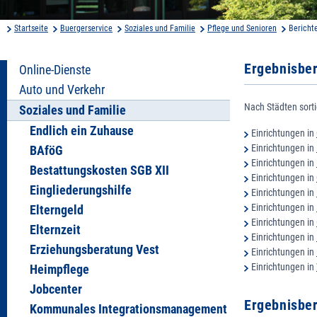
Startseite
Buergerservice
Soziales und Familie
Pflege und Senioren
Bericht
Ergebnisbe
Online-Dienste
Auto und Verkehr
Nach Städten sorti
Soziales und Familie
Endlich ein Zuhause
Einrichtungen in
Einrichtungen in
BAföG
Einrichtungen in
Bestattungskosten SGB XII
Einrichtungen in
Eingliederungshilfe
Einrichtungen in
Einrichtungen in
Elterngeld
Einrichtungen in
Elternzeit
Einrichtungen in
Erziehungsberatung Vest
Einrichtungen in
Einrichtungen in
Heimpflege
Jobcenter
Ergebnisbe
Kommunales Integrationsmanagement