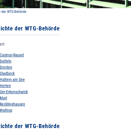
e der WTG-Behörde
richte der WTG-Behörde
ert:
Castrop-Rauxel
Datteln
Dorsten
Gladbeck
Haltern am See
Herten
Oer-Erkenschwick
Marl
Recklinghausen
Waltrop
richte der WTG-Behörde