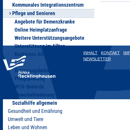
Kommunales Integrationszentrum
Pflege und Senioren
Angebote für Demenzkranke
Online Heimplatzanfrage
Weitere Unterstützungsangebote
Unterstützung im Alltag
INHALT
KONTAKT
IM
Konferenz Alter und Pflege
NEWSLETTER
BIP
Betreuungsbehörde
Pflegeplanung
WTG-Behörde
Schwerbehinderung
Sozialhilfe allgemein
Gesundheit und Ernährung
Umwelt und Tiere
Leben und Wohnen