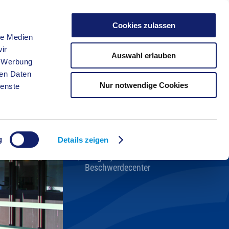
Cookies zulassen
le Medien
FREIZEIT
ir
Auswahl erlauben
, Werbung
ren Daten
Nur notwendige Cookies
ienste
Kreisverwaltung A-Z
Bekanntmachungen
Ortsrecht
g
Karriere beim Kreis
Details zeigen
Bürger-, Ideen- und
Beschwerdecenter