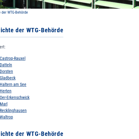
e der WTG-Behörde
richte der WTG-Behörde
ert:
Castrop-Rauxel
Datteln
Dorsten
Gladbeck
Haltern am See
Herten
Oer-Erkenschwick
Marl
Recklinghausen
Waltrop
richte der WTG-Behörde