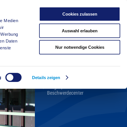
Cookies zulassen
le Medien
FREIZEIT
ir
Auswahl erlauben
, Werbung
ren Daten
Nur notwendige Cookies
ienste
Kreisverwaltung A-Z
Bekanntmachungen
Ortsrecht
g
Karriere beim Kreis
Details zeigen
Bürger-, Ideen- und
Beschwerdecenter