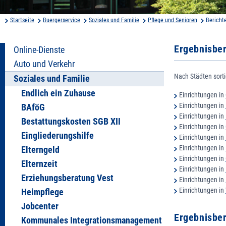
Startseite
Buergerservice
Soziales und Familie
Pflege und Senioren
Bericht
Ergebnisbe
Online-Dienste
Auto und Verkehr
Nach Städten sorti
Soziales und Familie
Endlich ein Zuhause
Einrichtungen in
Einrichtungen in
BAföG
Einrichtungen in
Bestattungskosten SGB XII
Einrichtungen in
Eingliederungshilfe
Einrichtungen in
Einrichtungen in
Elterngeld
Einrichtungen in
Elternzeit
Einrichtungen in
Erziehungsberatung Vest
Einrichtungen in
Einrichtungen in
Heimpflege
Jobcenter
Ergebnisbe
Kommunales Integrationsmanagement