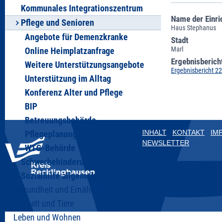
Kommunales Integrationszentrum
Name der Einri
Pflege und Senioren
Haus Stephanus
Angebote für Demenzkranke
Stadt
Marl
Online Heimplatzanfrage
Ergebnisberich
Weitere Unterstützungsangebote
Ergebnisbericht 2
Unterstützung im Alltag
Konferenz Alter und Pflege
BIP
Betreuungsbehörde
INHALT
KONTAKT
IM
Pflegeplanung
NEWSLETTER
WTG-Behörde
Schwerbehinderung
Sozialhilfe allgemein
Gesundheit und Ernährung
Umwelt und Tiere
Leben und Wohnen