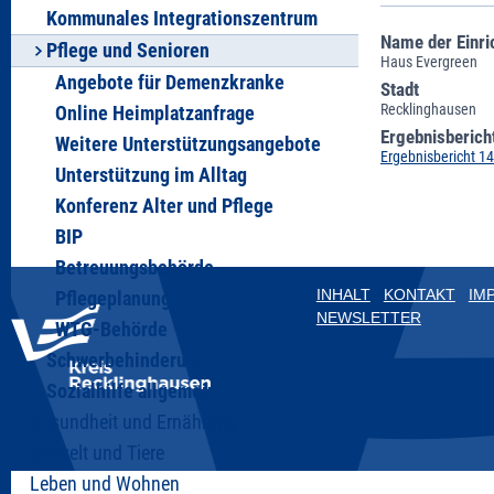
Kommunales Integrationszentrum
Name der Einri
Pflege und Senioren
Haus Evergreen
Angebote für Demenzkranke
Stadt
Recklinghausen
Online Heimplatzanfrage
Ergebnisberich
Weitere Unterstützungsangebote
Ergebnisbericht 1
Unterstützung im Alltag
Konferenz Alter und Pflege
BIP
Betreuungsbehörde
INHALT
KONTAKT
IM
Pflegeplanung
NEWSLETTER
WTG-Behörde
Schwerbehinderung
Sozialhilfe allgemein
Gesundheit und Ernährung
Umwelt und Tiere
Leben und Wohnen