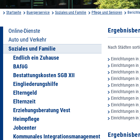
Startseite
Buergerservice
Soziales und Familie
Pflege und Senioren
Bericht
Ergebnisbe
Online-Dienste
Auto und Verkehr
Nach Städten sorti
Soziales und Familie
Endlich ein Zuhause
Einrichtungen in
Einrichtungen in
BAföG
Einrichtungen in
Bestattungskosten SGB XII
Einrichtungen in
Eingliederungshilfe
Einrichtungen in
Einrichtungen in
Elterngeld
Einrichtungen in
Elternzeit
Einrichtungen in
Erziehungsberatung Vest
Einrichtungen in
Einrichtungen in
Heimpflege
Jobcenter
Ergebnisbe
Kommunales Integrationsmanagement