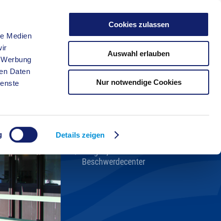
Cookies zulassen
le Medien
FREIZEIT
ir
Auswahl erlauben
, Werbung
ren Daten
Nur notwendige Cookies
ienste
Kreisverwaltung A-Z
Bekanntmachungen
Ortsrecht
g
Karriere beim Kreis
Details zeigen
Bürger-, Ideen- und
Beschwerdecenter