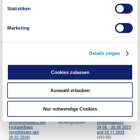
Statistiken
Karl-Pawlowski-
Recklinghausen
Ergebnisbericht
Altenzentrum
27.03.2025
(482
kB)
Marketing
Lisa-Naß-Haus
Lisa-Naß-Haus
Recklinghausen
Ergebnisbericht
07.12.2023
(431
Details zeigen
kB)
Luisenstift
Cookies zulassen
Luisenstift
Recklinghausen
Ergebnisbericht
17.07.2025
(405
Auswahl erlauben
kB)
Seniorenresidenz Am Festspielhaus (geschlossen seit
Nur notwendige Cookies
29.02.2024)
Seniorenresidenz Am
Recklinghausen
Ergebnisbericht
Festspielhaus
29.08. - 30.08.2023
(geschlossen seit
und 20.11.2023
29.02.2024)
(433 kB)