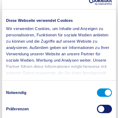
Haus Abendsonne
Recklinghausen
Ergebnisbericht
15.01.2025
(469
kB)
Diese Webseite verwendet Cookies
Haus Evergreen
Wir verwenden Cookies, um Inhalte und Anzeigen zu
personalisieren, Funktionen für soziale Medien anbieten
Haus Evergreen
Recklinghausen
Ergebnisbericht
zu können und die Zugriffe auf unsere Website zu
14.11.2023
(443
kB)
analysieren. Außerdem geben wir Informationen zu Ihrer
Verwendung unserer Website an unsere Partner für
Hospiz zum hl. Franziskus
soziale Medien, Werbung und Analysen weiter. Unsere
Partner führen diese Informationen möglicherweise mit
Hospiz zum hl.
Recklinghausen
Ergebnisbericht
Franziskus
28.09.2023
(435
weiteren Daten zusammen, die Sie ihnen bereitgestellt
kB)
haben oder die sie im Rahmen Ihrer Nutzung der Dienste
gesammelt haben.
Intensivpflege-KAI GmbH
Einwilligungsauswahl
Notwendig
Intensivpflege-KAI
Recklinghausen
Ergebnisbericht
GmbH
17.03.2025
(556
kB)
Präferenzen
Karl-Pawlowski-Altenzentrum