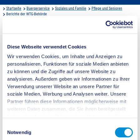
Startseite
Buergerservice
Soziales und Familie
Pflege und Senioren
Berichte der WTG-Behörde
Ergebnisberichte der WTG-Behörde
Diese Webseite verwendet Cookies
Nach Städten sortiert:
Wir verwenden Cookies, um Inhalte und Anzeigen zu
Einrichtungen in
Castrop-Rauxel
personalisieren, Funktionen für soziale Medien anbieten
Einrichtungen in
Datteln
zu können und die Zugriffe auf unsere Website zu
Einrichtungen in
Dorsten
analysieren. Außerdem geben wir Informationen zu Ihrer
Einrichtungen in
Gladbeck
Verwendung unserer Website an unsere Partner für
Einrichtungen in
Haltern am See
Einrichtungen in
Herten
soziale Medien, Werbung und Analysen weiter. Unsere
Einrichtungen in
Oer-Erkenschwick
Partner führen diese Informationen möglicherweise mit
Einrichtungen in
Marl
weiteren Daten zusammen, die Sie ihnen bereitgestellt
Einrichtungen in
Recklinghausen
haben oder die sie im Rahmen Ihrer Nutzung der Dienste
Einrichtungen in
Waltrop
gesammelt haben.
Einwilligungsauswahl
Notwendig
Ergebnisberichte der WTG-Behörde