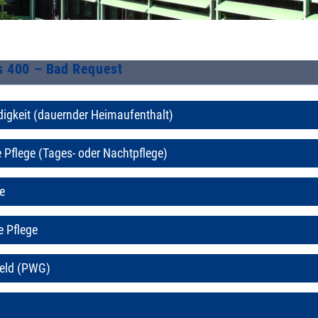
s 400 – Bad Request
gkeit (dauernder Heimaufenthalt)
e Pflege (Tages- oder Nachtpflege)
e
e Pflege
eld (PWG)