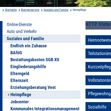
Startseite
Buergerservice
Soziales und Familie
Heimpflege
HTTP Statu
Online-Dienste
Auto und Verkehr
Soziales und Familie
Heimnotwendi
Endlich ein Zuhause
BAföG
Teilstationär
Bestattungskosten SGB XII
Eingliederungshilfe
Kurzzeitpfleg
Elterngeld
Vollstationär
Elternzeit
Erziehungsberatung Vest
Pflegewohng
Heimpflege
Jobcenter
Sozialhilfe
Kommunales Integrationsmanagement