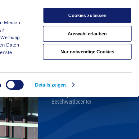
Cookies zulassen
le Medien
FREIZEIT
ir
Auswahl erlauben
, Werbung
ren Daten
Nur notwendige Cookies
ienste
Kreisverwaltung A-Z
Bekanntmachungen
Ortsrecht
g
Karriere beim Kreis
Details zeigen
Bürger-, Ideen- und
Beschwerdecenter