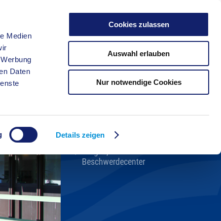
Cookies zulassen
le Medien
FREIZEIT
ir
Auswahl erlauben
, Werbung
ren Daten
Nur notwendige Cookies
ienste
Kreisverwaltung A-Z
Bekanntmachungen
Ortsrecht
g
Karriere beim Kreis
Details zeigen
Bürger-, Ideen- und
Beschwerdecenter