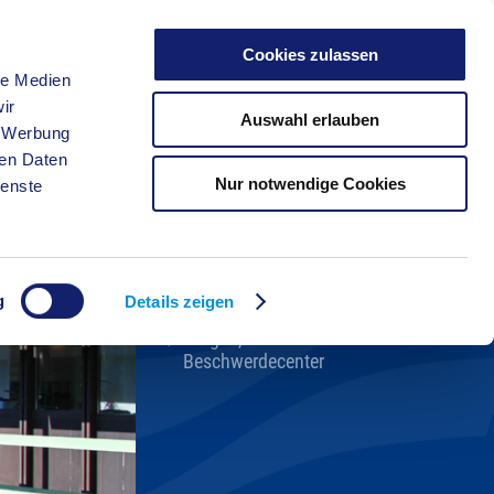
Cookies zulassen
le Medien
FREIZEIT
ir
Auswahl erlauben
, Werbung
ren Daten
Nur notwendige Cookies
ienste
Kreisverwaltung A-Z
Bekanntmachungen
Ortsrecht
g
Karriere beim Kreis
Details zeigen
Bürger-, Ideen- und
Beschwerdecenter