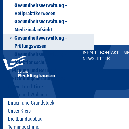
Gesundheitsverwaltung -
Heilpraktikerwesen
Gesundheitsverwaltung -
Medizinalaufsicht
Gesundheitsverwaltung -
Prüfungswesen
INHALT
KONTAKT
IM
Gesundheitsverwaltung -
NEWSLETTER
Infektionsschutz
Planung und Berichte
Erziehungsberatung Vest
Umwelt und Tiere
Leben und Wohnen
Bauen und Grundstück
Unser Kreis
Breitbandausbau
Terminbuchung