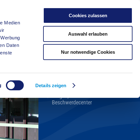
Cookies zulassen
le Medien
FREIZEIT
ir
Auswahl erlauben
, Werbung
ren Daten
Nur notwendige Cookies
ienste
Kreisverwaltung A-Z
Bekanntmachungen
Ortsrecht
g
Karriere beim Kreis
Details zeigen
Bürger-, Ideen- und
Beschwerdecenter