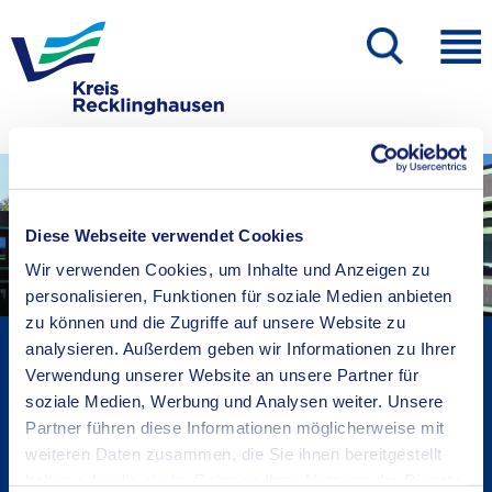
Diese Webseite verwendet Cookies
Wir verwenden Cookies, um Inhalte und Anzeigen zu
personalisieren, Funktionen für soziale Medien anbieten
zu können und die Zugriffe auf unsere Website zu
Kreisverwaltung A-Z
analysieren. Außerdem geben wir Informationen zu Ihrer
Verwendung unserer Website an unsere Partner für
Bekanntmachungen
soziale Medien, Werbung und Analysen weiter. Unsere
Ortsrecht
Partner führen diese Informationen möglicherweise mit
Karriere beim Kreis
weiteren Daten zusammen, die Sie ihnen bereitgestellt
Bürger-, Ideen- und Beschwerdecenter
haben oder die sie im Rahmen Ihrer Nutzung der Dienste