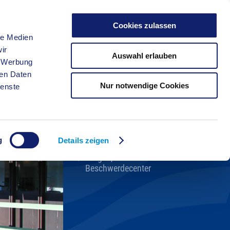
Cookies zulassen
le Medien
FREIZEIT
ir
Auswahl erlauben
, Werbung
ren Daten
Nur notwendige Cookies
ienste
Kreisverwaltung A-Z
Bekanntmachungen
Ortsrecht
g
Karriere beim Kreis
Details zeigen
Bürger-, Ideen- und
Beschwerdecenter