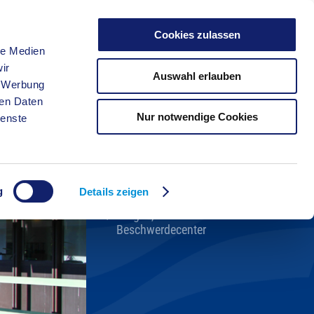
Cookies zulassen
le Medien
FREIZEIT
ir
Auswahl erlauben
, Werbung
ren Daten
Nur notwendige Cookies
ienste
Kreisverwaltung A-Z
Bekanntmachungen
Ortsrecht
g
Karriere beim Kreis
Details zeigen
Bürger-, Ideen- und
Beschwerdecenter