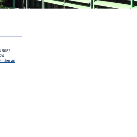
3-5052
224
senden an