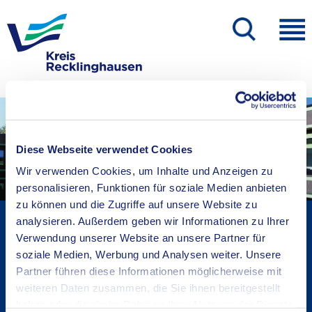
Diese Webseite verwendet Cookies
Wir verwenden Cookies, um Inhalte und Anzeigen zu
personalisieren, Funktionen für soziale Medien anbieten
zu können und die Zugriffe auf unsere Website zu
Kreisverwaltung A-Z
analysieren. Außerdem geben wir Informationen zu Ihrer
Verwendung unserer Website an unsere Partner für
Bekanntmachungen
soziale Medien, Werbung und Analysen weiter. Unsere
Ortsrecht
Partner führen diese Informationen möglicherweise mit
Karriere beim Kreis
weiteren Daten zusammen, die Sie ihnen bereitgestellt
Bürger-, Ideen- und Beschwerdecenter
haben oder die sie im Rahmen Ihrer Nutzung der Dienste