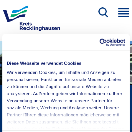
Diese Webseite verwendet Cookies
Wir verwenden Cookies, um Inhalte und Anzeigen zu
personalisieren, Funktionen für soziale Medien anbieten
zu können und die Zugriffe auf unsere Website zu
Kreisverwaltung A-Z
analysieren. Außerdem geben wir Informationen zu Ihrer
Verwendung unserer Website an unsere Partner für
Bekanntmachungen
soziale Medien, Werbung und Analysen weiter. Unsere
Ortsrecht
Partner führen diese Informationen möglicherweise mit
Karriere beim Kreis
weiteren Daten zusammen, die Sie ihnen bereitgestellt
Bürger-, Ideen- und Beschwerdecenter
haben oder die sie im Rahmen Ihrer Nutzung der Dienste