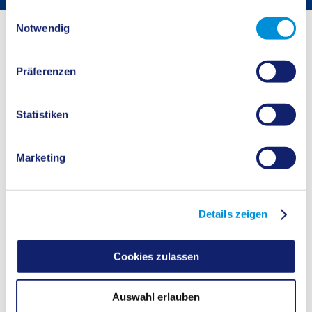
gesammelt haben.
Einwilligungsauswahl
Startseite
Buergerservice
Bürgerservice
Notwendig
Archiv
Präferenzen
E-Mail
Nachricht senden an ohneAnrede Archiv
Angebote
Statistiken
Archiv der Kreisverwaltung Recklinghausen
Marketing
KONTAKT
ÖFFNUNGSZEITEN
Details zeigen
Cookies zulassen
Auswahl erlauben