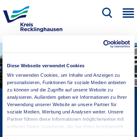
Diese Webseite verwendet Cookies
Wir verwenden Cookies, um Inhalte und Anzeigen zu
personalisieren, Funktionen für soziale Medien anbieten
zu können und die Zugriffe auf unsere Website zu
Kreisverwaltung A-Z
analysieren. Außerdem geben wir Informationen zu Ihrer
Verwendung unserer Website an unsere Partner für
Bekanntmachungen
soziale Medien, Werbung und Analysen weiter. Unsere
Ortsrecht
Partner führen diese Informationen möglicherweise mit
Karriere beim Kreis
weiteren Daten zusammen, die Sie ihnen bereitgestellt
Bürger-, Ideen- und Beschwerdecenter
haben oder die sie im Rahmen Ihrer Nutzung der Dienste