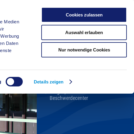
Cookies zulassen
le Medien
FREIZEIT
ir
Auswahl erlauben
, Werbung
ren Daten
Nur notwendige Cookies
ienste
Kreisverwaltung A-Z
Bekanntmachungen
Ortsrecht
g
Karriere beim Kreis
Details zeigen
Bürger-, Ideen- und
Beschwerdecenter