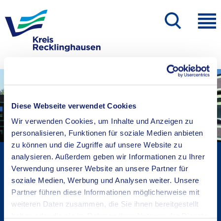
Diese Webseite verwendet Cookies
Wir verwenden Cookies, um Inhalte und Anzeigen zu
personalisieren, Funktionen für soziale Medien anbieten
zu können und die Zugriffe auf unsere Website zu
Kreisverwaltung A-Z
analysieren. Außerdem geben wir Informationen zu Ihrer
Verwendung unserer Website an unsere Partner für
Bekanntmachungen
soziale Medien, Werbung und Analysen weiter. Unsere
Ortsrecht
Partner führen diese Informationen möglicherweise mit
Karriere beim Kreis
weiteren Daten zusammen, die Sie ihnen bereitgestellt
Bürger-, Ideen- und Beschwerdecenter
haben oder die sie im Rahmen Ihrer Nutzung der Dienste