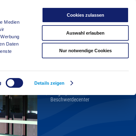
Cookies zulassen
le Medien
FREIZEIT
ir
Auswahl erlauben
, Werbung
ren Daten
Nur notwendige Cookies
ienste
Kreisverwaltung A-Z
Bekanntmachungen
Ortsrecht
g
Karriere beim Kreis
Details zeigen
Bürger-, Ideen- und
Beschwerdecenter