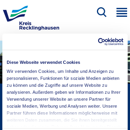
Diese Webseite verwendet Cookies
Wir verwenden Cookies, um Inhalte und Anzeigen zu
personalisieren, Funktionen für soziale Medien anbieten
zu können und die Zugriffe auf unsere Website zu
Kreisverwaltung A-Z
analysieren. Außerdem geben wir Informationen zu Ihrer
Verwendung unserer Website an unsere Partner für
Bekanntmachungen
soziale Medien, Werbung und Analysen weiter. Unsere
Ortsrecht
Partner führen diese Informationen möglicherweise mit
Karriere beim Kreis
weiteren Daten zusammen, die Sie ihnen bereitgestellt
Bürger-, Ideen- und Beschwerdecenter
haben oder die sie im Rahmen Ihrer Nutzung der Dienste