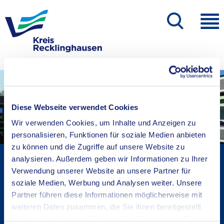
Diese Webseite verwendet Cookies
Wir verwenden Cookies, um Inhalte und Anzeigen zu
personalisieren, Funktionen für soziale Medien anbieten
zu können und die Zugriffe auf unsere Website zu
Kreisverwaltung A-Z
analysieren. Außerdem geben wir Informationen zu Ihrer
Verwendung unserer Website an unsere Partner für
Bekanntmachungen
soziale Medien, Werbung und Analysen weiter. Unsere
Ortsrecht
Partner führen diese Informationen möglicherweise mit
Karriere beim Kreis
weiteren Daten zusammen, die Sie ihnen bereitgestellt
Bürger-, Ideen- und Beschwerdecenter
haben oder die sie im Rahmen Ihrer Nutzung der Dienste