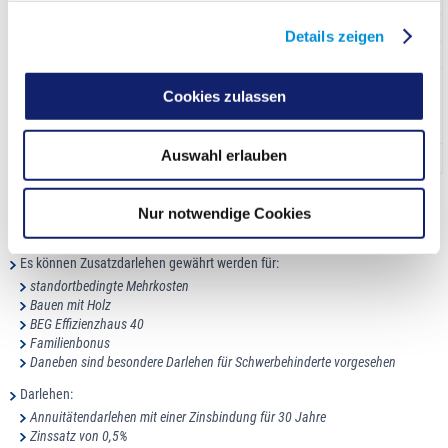
Kostenkategorie 2
111.000,00 €
66.000,00 €
Kostenkategorie 3
143.000,00 €
85.000,00 €
Details zeigen
Kostenkategorie 4
177.000,00 €
106.000,00 €
Zuzüglich
23.000,00 €
Cookies zulassen
Familienbonus (je Kind
oder Person mit
Schwerbehinderung)
Auswahl erlauben
Barrierefreies Objekt
11.500,00 €
Für die dem Kreis Recklinghausen angehörigen Städte gilt entsprechend
die Kostenkategorie 3.
Nur notwendige Cookies
Es können Zusatzdarlehen gewährt werden für:
standortbedingte Mehrkosten
Bauen mit Holz
BEG Effizienzhaus 40
Familienbonus
Daneben sind besondere Darlehen für Schwerbehinderte vorgesehen
Darlehen:
Annuitätendarlehen mit einer Zinsbindung für 30 Jahre
Zinssatz von 0,5%