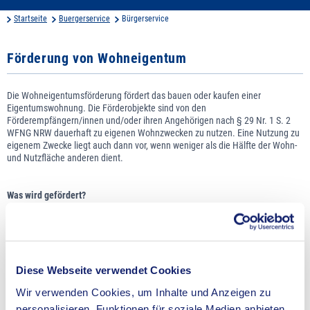
Startseite
Buergerservice
Bürgerservice
Förderung von Wohneigentum
Die Wohneigentumsförderung fördert das bauen oder kaufen einer
Eigentumswohnung. Die Förderobjekte sind von den
Förderempfängern/innen und/oder ihren Angehörigen nach § 29 Nr. 1 S. 2
WFNG NRW dauerhaft zu eigenen Wohnzwecken zu nutzen. Eine Nutzung zu
eigenem Zwecke liegt auch dann vor, wenn weniger als die Hälfte der Wohn-
und Nutzfläche anderen dient.
Was wird gefördert?
Die Neuschaffung oder der Bestandserwerb zur Selbstnutzung von
Eigenheimen und Eigentumswohnungen
Neubau oder Nutzungsänderung von Gebäuden
Die Entfaltung eines gesunden Zusammenlebens aller
Diese Webseite verwendet Cookies
Haushaltsangehörigen sowie eine angemessene Wohnraumversorgung,
Wir verwenden Cookies, um Inhalte und Anzeigen zu
in denen die Wohnräume oder Schlafräume nicht kleiner als 10 qm² sind
personalisieren, Funktionen für soziale Medien anbieten