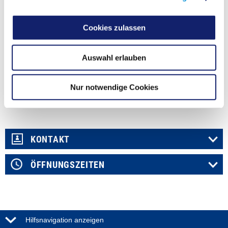
Rauxels gefunden und es besteht die Gefahr, dass der Pilz sich weiter nach
Norden ausbreiten könnte.
Cookies zulassen
Weitere Informationen
Auswahl erlauben
*Foto: © Jonas Virgo, Ruhr-Universität Bochum (2020)
Nur notwendige Cookies
Fachdienst
Umwelt
KONTAKT
ÖFFNUNGSZEITEN
Hilfsnavigation anzeigen