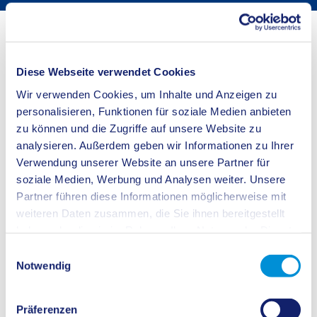
Startseite
Buergerservice
Bürgerservice
Führerschein - Eintragung Schlüsselzahlen
Diese Webseite verwendet Cookies
Wir verwenden Cookies, um Inhalte und Anzeigen zu
Sie möchten sich eine bestimmte Schlüsselzahl in den Führerschein
eintragen lassen.
personalisieren, Funktionen für soziale Medien anbieten
zu können und die Zugriffe auf unsere Website zu
Schlüsselzahl 96
analysieren. Außerdem geben wir Informationen zu Ihrer
Erforderliche Unterlagen:
Verwendung unserer Website an unsere Partner für
gültiges Ausdokument
soziale Medien, Werbung und Analysen weiter. Unsere
Führerschein
Partner führen diese Informationen möglicherweise mit
Passbild
weiteren Daten zusammen, die Sie ihnen bereitgestellt
Bescheinigung über erfolgreiche Teilnahme an der Fahrerschulung nach
haben oder die sie im Rahmen Ihrer Nutzung der Dienste
Anlage 7a FeV
gesammelt haben.
Einwilligungsauswahl
Schlüsselzahl 196
Notwendig
Erforderliche Unterlagen:
gültiges Ausweisdokument
Präferenzen