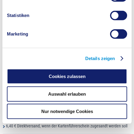
Führerschein
Passbild
Bescheinigung über erfolgreiche Teilnahme an der Fahrerschulung nach
Statistiken
Anlage 7b FeV
Schlüsselzahl 197
Marketing
Erforderliche Unterlagen:
gültiges Ausweisdokument
Führerschein
Details zeigen
Passbild
Schaltkompetenznachweis nach Anlage 7 der
Fahrschulausbildungsordnung
Cookies zulassen
Die Verwaltungsgebühren betragen:
Auswahl erlauben
28,60 € für Eintragung der Schlüsselzahl
30,50 € zusätzlich wegen Neuausstellung eines Kartenführerscheins
Nur notwendige Cookies
11,20 € zusätzlich für die Ausstellung eines vorläufigen Führerscheins,
falls gewünscht
6,40 € Direktversand, wenn der Kartenführerschein zugesandt werden soll