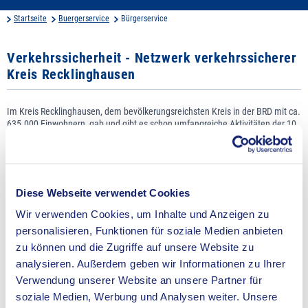
Startseite
Buergerservice
Bürgerservice
Verkehrssicherheit - Netzwerk verkehrssicherer
Kreis Recklinghausen
Im Kreis Recklinghausen, dem bevölkerungsreichsten Kreis in der BRD mit ca.
635.000 Einwohnern, gab und gibt es schon umfangreiche Aktivitäten der 10
kreisangehörigen Städte, der Polizei und anderer Organisationen zur
Erhöhung der Verkehrssicherheit. Unser Bestreben ist es, mit dem Netzwerk
auf bestehende Aktionen aufzubauen, die Arbeit zu bündeln und schließlich
die Aktivitäten noch zu verstärken.
Diese Webseite verwendet Cookies
Entstehung
2007 Gründung Netzwerk „Verkehrssicherers NRW im Regierungsbezirk
Wir verwenden Cookies, um Inhalte und Anzeigen zu
Münster“.
personalisieren, Funktionen für soziale Medien anbieten
Mitglied sind alle kreisangehörigen Städte wie auch der Kreis
zu können und die Zugriffe auf unsere Website zu
Recklinghausen.
analysieren. Außerdem geben wir Informationen zu Ihrer
2009/2010 Fünf Studierende der Fachhochschule Gelsenkirchen erstellen
Verwendung unserer Website an unsere Partner für
eine Projektarbeit als Grundlage für die Gründung des neuen Netzwerkes
soziale Medien, Werbung und Analysen weiter. Unsere
im Kreis Recklinghausen. Diese enthält: