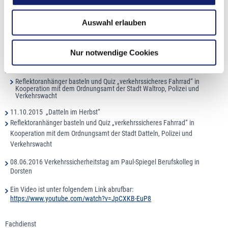
Schulwegplänen für die Sekundarstufe I in Kooperation mit der Polizei,
kreisangehörigen Städten und Schulen
Auswahl erlauben
2014 Umsetzung durch die Stadt Waltrop
16.06.2015 - Verkehrssicherheitstag am Berufskolleg TÜV Nord
Nur notwendige Cookies
Berufskolleg Mitte in Recklinghausen
20.09.2015 Weltkindertag in Waltrop
Reflektoranhänger basteln und Quiz „verkehrssicheres Fahrrad“ in
Kooperation mit dem Ordnungsamt der Stadt Waltrop, Polizei und
Verkehrswacht
11.10.2015 „Datteln im Herbst“
Reflektoranhänger basteln und Quiz „verkehrssicheres Fahrrad“ in
Kooperation mit dem Ordnungsamt der Stadt Datteln, Polizei und
Verkehrswacht
08.06.2016 Verkehrssicherheitstag am Paul-Spiegel Berufskolleg in
Dorsten
Ein Video ist unter folgendem Link abrufbar:
https://www.youtube.com/watch?v=JpCXKB-EuP8
Fachdienst