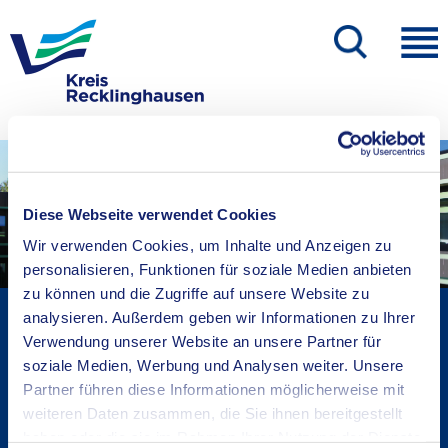
Diese Webseite verwendet Cookies
Wir verwenden Cookies, um Inhalte und Anzeigen zu
personalisieren, Funktionen für soziale Medien anbieten
zu können und die Zugriffe auf unsere Website zu
Kreisverwaltung A-Z
analysieren. Außerdem geben wir Informationen zu Ihrer
Verwendung unserer Website an unsere Partner für
Bekanntmachungen
soziale Medien, Werbung und Analysen weiter. Unsere
Ortsrecht
Partner führen diese Informationen möglicherweise mit
Karriere beim Kreis
weiteren Daten zusammen, die Sie ihnen bereitgestellt
Bürger-, Ideen- und Beschwerdecenter
haben oder die sie im Rahmen Ihrer Nutzung der Dienste