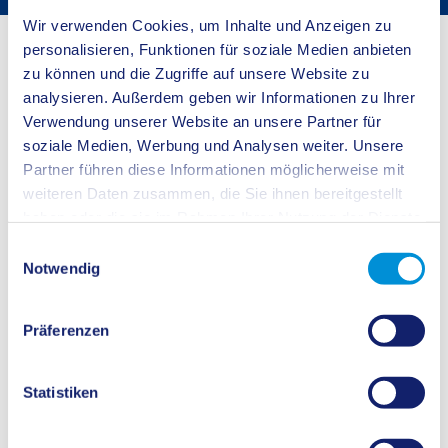
Wir verwenden Cookies, um Inhalte und Anzeigen zu
Startseite
Buergerservice
Bürgerservice
personalisieren, Funktionen für soziale Medien anbieten
zu können und die Zugriffe auf unsere Website zu
Umkennzeichnung, z.B. von RE auf CAS
analysieren. Außerdem geben wir Informationen zu Ihrer
Verwendung unserer Website an unsere Partner für
Wenn Sie das Kennzeichen Ihres Fahrzeuges wechseln möchen, benötigen
soziale Medien, Werbung und Analysen weiter. Unsere
Sie zur Antragstellung:
Partner führen diese Informationen möglicherweise mit
die Zulassungsbescheinigung Teil I oder den Fahrzeugschein
weiteren Daten zusammen, die Sie ihnen bereitgestellt
die Zulassungsbescheinigung Teil II oder den den Fahrzeugbrief
haben oder die sie im Rahmen Ihrer Nutzung der Dienste
Nachweis über eine gültige Hauptuntersuchung (Prüfbericht)
gesammelt haben.
Einwilligungsauswahl
das gestempelte Kennzeichenschild bzw. die gestempelten
Notwendig
Kennzeichenschilder
einen gültigen Personalausweis bzw. Reisepass bei EU - Bürgern den
gültigen Personalausweis oder Reisepass des betreffenden Landes bei
Präferenzen
Bürgern anderer Länder den gültigen Reisepass mit
Aufenthaltsberechtigung
eine Vollmacht und den Personalausweis des Vollmachtgebers, wenn der
Statistiken
Fahrzeughalter nicht persönlich erscheint
ggfls. die Reservierungsbestätigung Ihres Wunschkennzeichens