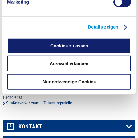
Marketing
Hinweis: Bei einem Kennzeichendiebstahl oder -verlust muss
Ihr Fahrzeug umgekennzeichnet werden, da Ihr bisheriges
Kennzeichen vom Dieb/ Finder missbräuchlich benutzt
werden könnte. Sie bekommen deshalb ein neues
Details zeigen
Kennzeichen zugeteilt bzw. können sich gegen Gebühr ein
neues Wunschkennzeichen aussuchen. Das bisherige
Kennzeichen wird gesperrt. Welche Unterlagen Sie dann
Cookies zulassen
vorlegen müssen, erfahren Sie
hier
.
Auswahl erlauben
Aufgrund der aktuellen Situation ist ein Vorsprechen bei der
Zulassungsbehörde nur nach vorheriger
Terminvereinbarung
Nur notwendige Cookies
möglich.
Fachdienst
Straßenverkehrsamt - Zulassungsstelle
KONTAKT