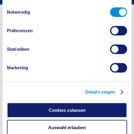
gesammelt haben.
Einwilligungsauswahl
Startseite
Buergerservice
Bürgerservice
Notwendig
Untere Abfallwirtschaftsbehörde
Präferenzen
Hier geht´s zu den Angeboten und Leistungen der
Unteren
Abfallwirtschaftsbehörde
.
Statistiken
Fachdienst
Umwelt
Marketing
KONTAKT
Details zeigen
ÖFFNUNGSZEITEN
Cookies zulassen
Auswahl erlauben