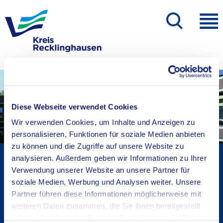
Diese Webseite verwendet Cookies
Wir verwenden Cookies, um Inhalte und Anzeigen zu
personalisieren, Funktionen für soziale Medien anbieten
zu können und die Zugriffe auf unsere Website zu
Kreisverwaltung A-Z
analysieren. Außerdem geben wir Informationen zu Ihrer
Verwendung unserer Website an unsere Partner für
Bekanntmachungen
soziale Medien, Werbung und Analysen weiter. Unsere
Ortsrecht
Partner führen diese Informationen möglicherweise mit
Karriere beim Kreis
weiteren Daten zusammen, die Sie ihnen bereitgestellt
Bürger-, Ideen- und Beschwerdecenter
haben oder die sie im Rahmen Ihrer Nutzung der Dienste