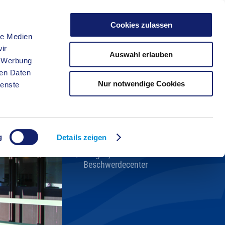
Cookies zulassen
le Medien
FREIZEIT
ir
Auswahl erlauben
, Werbung
ren Daten
Nur notwendige Cookies
ienste
Kreisverwaltung A-Z
Bekanntmachungen
Ortsrecht
g
Karriere beim Kreis
Details zeigen
Bürger-, Ideen- und
Beschwerdecenter