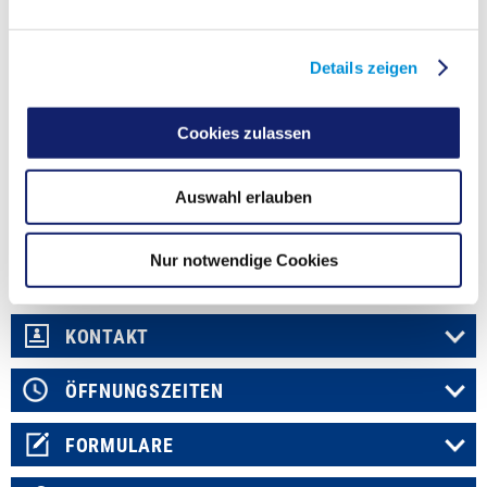
Tel. 0231/9571-0
Telefonische Sprechzeiten sind von montags bis freitags von 09:00 - 12:00
Uhr
Details zeigen
Durch die flächendeckende Präsenz der Zollverwaltung ist auch weiterhin ein
wohnortnahes Serviceangebot für Sie sichergestellt. Informationen darüber,
Cookies zulassen
an welche Kontaktstelle des Zolls in Ihrer Nähe Sie sich wenden können,
finden Sie auf den Internetseiten
www.zoll.de
Auswahl erlauben
Fachdienst
Straßenverkehrsamt - Zulassungsstelle
Nur notwendige Cookies
KONTAKT
ÖFFNUNGSZEITEN
FORMULARE