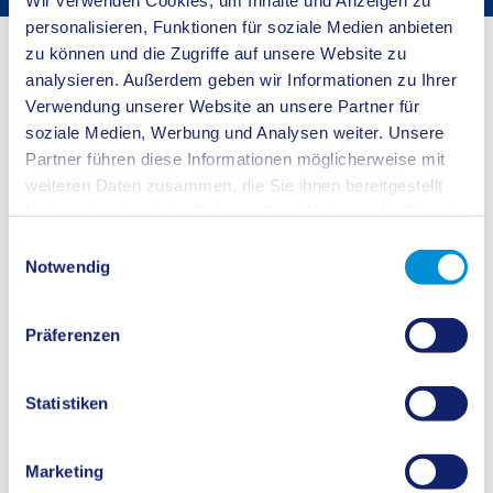
personalisieren, Funktionen für soziale Medien anbieten
Startseite
Buergerservice
Bürgerservice
zu können und die Zugriffe auf unsere Website zu
analysieren. Außerdem geben wir Informationen zu Ihrer
Kraftfahrzeugsteuer (neuer Ansprechpartner)
Verwendung unserer Website an unsere Partner für
soziale Medien, Werbung und Analysen weiter. Unsere
Zoll übernimmt die Verwaltung der Kraftfahrzeugsteuer
Partner führen diese Informationen möglicherweise mit
Am 14.02.2014 wurde im Bereich der Zulassungsbehörde Recklinghausen die
weiteren Daten zusammen, die Sie ihnen bereitgestellt
Verwaltung der Kraftfahrzeugsteuer, die bisher von den Finanzämtern
haben oder die sie im Rahmen Ihrer Nutzung der Dienste
durchgeführt wurde, von der Zollverwaltung übernommen.
gesammelt haben.
Einwilligungsauswahl
Bitte wenden Sie sich bei Fragen zur Kraftfahrzeugsteuer an die Zentrale
Notwendig
Auskunft:
Informations- und Wissensmanagement Zoll
Telefon: 0351 / 44834-550
Präferenzen
E-Mail:
info.kraftst@zoll.de
Sollten Sie darüber hinaus Fragen zu einem konkreten Steuerfall haben,
Statistiken
wenden Sie sich bitte an:
Hauptzollamt Dortmund
Marketing
Semerteichstraße 47-49
44141 Dortmund