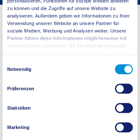
personalisieren, Funktionen für soziale Medien anbieten
zu können und die Zugriffe auf unsere Website zu
Startseite
Buergerservice
Bürgerservice
analysieren. Außerdem geben wir Informationen zu Ihrer
Verwendung unserer Website an unsere Partner für
Eingriffsregelung
soziale Medien, Werbung und Analysen weiter. Unsere
Partner führen diese Informationen möglicherweise mit
weiteren Daten zusammen, die Sie ihnen bereitgestellt
haben oder die sie im Rahmen Ihrer Nutzung der Dienste
gesammelt haben.
Einwilligungsauswahl
Notwendig
Präferenzen
Statistiken
Die naturschutzrechtliche Eingriffsregelung ist im
Bundesnaturschutzgesetz
(s. §§ 13 - 18) und im
Landesnaturschutzgesetz NRW
(s. §§ 30-34)
Marketing
verankert. Sie dient als Instrument zur nachhaltigen Sicherung der Natur und
ihrer Funktionen.