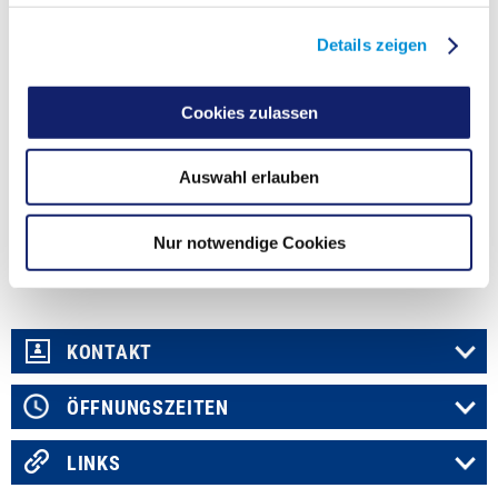
Der Grundgedanke ist die wertgleiche Beibehaltung von Lebensmöglichkeiten
für Tier- und Pflanzenarten durch Neuschaffung oder Anreicherung der von
Details zeigen
Eingriffen betroffenen Lebensräume.
Über die Instrumente Vermeidung / Minimierung, Ausgleich / Ersatz
(
Kompensationsmaßnahmen
) sowie Ersatzgeld soll die Eingriffsregelung die
Cookies zulassen
Sicherung des Freiraumes und seiner Werte und Funktionen gewährleisten.
Die Eingriffsregelung wird in den jeweiligen Genehmigungs- und
Zulassungsverfahren etwa nach Baurecht, Bergrecht, Wasserrecht etc.,
Auswahl erlauben
abgearbeitet. Zur Beurteilung von Eingriffen sind bei der zuständigen
Behörde (z.B. Stadt, Bergamt, untere Naturschutzbehörde) aussagekräftige
Antragsunterlagen
einzureichen.
Nur notwendige Cookies
Fachdienst
Umwelt
KONTAKT
ÖFFNUNGSZEITEN
LINKS