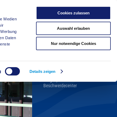
Cookies zulassen
le Medien
FREIZEIT
ir
Auswahl erlauben
, Werbung
ren Daten
Nur notwendige Cookies
ienste
Kreisverwaltung A-Z
Bekanntmachungen
Ortsrecht
g
Karriere beim Kreis
Details zeigen
Bürger-, Ideen- und
Beschwerdecenter