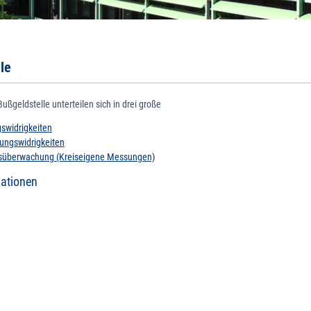
le
ußgeldstelle unterteilen sich in drei große
ereiche:
swidrigkeiten
ungswidrigkeiten
süberwachung (Kreiseigene Messungen)
mationen