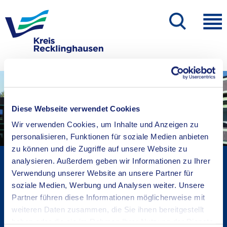
Diese Webseite verwendet Cookies
Wir verwenden Cookies, um Inhalte und Anzeigen zu
personalisieren, Funktionen für soziale Medien anbieten
zu können und die Zugriffe auf unsere Website zu
Kreisverwaltung A-Z
analysieren. Außerdem geben wir Informationen zu Ihrer
Verwendung unserer Website an unsere Partner für
Bekanntmachungen
soziale Medien, Werbung und Analysen weiter. Unsere
Ortsrecht
Partner führen diese Informationen möglicherweise mit
Karriere beim Kreis
weiteren Daten zusammen, die Sie ihnen bereitgestellt
Bürger-, Ideen- und Beschwerdecenter
haben oder die sie im Rahmen Ihrer Nutzung der Dienste