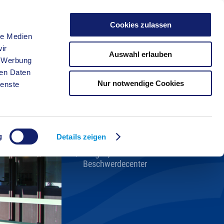
Cookies zulassen
le Medien
FREIZEIT
ir
Auswahl erlauben
, Werbung
ren Daten
Nur notwendige Cookies
ienste
Kreisverwaltung A-Z
Bekanntmachungen
Ortsrecht
g
Karriere beim Kreis
Details zeigen
Bürger-, Ideen- und
Beschwerdecenter