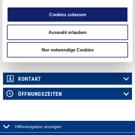
Rechnungsprüfungsausschuss
Freiwillige Ausschüsse
Cookies zulassen
Ausschuss für Landwirtschaft und Bauwesen
Ausschuss für Arbeit, Gesundheit und Soziales
Ausschuss für Bildung
Auswahl erlauben
Ausschuss für Klima, Nachhaltigkeit und Umwelt
Ausschuss für Mobilität, Feuerschutz und Rettungswesen
Ausschuss für Wirtschaftspolitik und Digitales
Nur notwendige Cookies
Personalausschuss
KONTAKT
ÖFFNUNGSZEITEN
Hilfsnavigation anzeigen