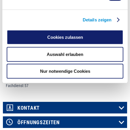
Sicherung einer unterstützenden Infrastruktur für ältere Menschen,
pflegebedürftige Menschen und deren Angehörige“ (Alten- und Pflegegesetz
Nordrhein-Westfalen – APG NRW) die derzeitige Pflegesituation des Kreises
Recklinghausen dargestellt.
Details zeigen
Darüber hinaus soll die Planung die kleinräumige Entwicklung von
Quartiersstrukturen, die sozialräumlich orientierte Entwicklung
Cookies zulassen
komplementärer Hilfen, neue Wohnformen und weitere
zielgruppenspezifische Angebote im Blick haben.
Örtliche Pflegeplanung Kreis Recklinghausen 2024
Auswahl erlauben
Nur notwendige Cookies
Fachdienst
Betreuungsbehörde und Seniorenangelegenheiten
Fachdienst 57
KONTAKT
ÖFFNUNGSZEITEN