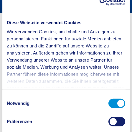
Haushalt
Startseite
Kreishaus
Verwaltungsführung
Pressestelle
Diese Webseite verwendet Cookies
Wir verwenden Cookies, um Inhalte und Anzeigen zu
Presse- und Öffentlichkeitsarbeit
personalisieren, Funktionen für soziale Medien anbieten
zu können und die Zugriffe auf unsere Website zu
Die Mitarbeiter der Presse- und Öffentlichkeitsarbeit des Kreises
analysieren. Außerdem geben wir Informationen zu Ihrer
Recklinghausen sind Ansprechpartner für Journalisten und Bürger. Sie
informieren auf verschiedenen Wegen über Wissenswertes aus der
Verwendung unserer Website an unsere Partner für
Kreisverwaltung. Zu ihren Kernaufgaben zählen:
soziale Medien, Werbung und Analysen weiter. Unsere
Partner führen diese Informationen möglicherweise mit
Auskünfte für Pressevertreter
weiteren Daten zusammen, die Sie ihnen bereitgestellt
Pflege der Internetseite
haben oder die sie im Rahmen Ihrer Nutzung der Dienste
Bespielen der Social Media-Kanäle
Allgemeines Informationsmaterial über den Kreis Recklinghausen
gesammelt haben.
Einwilligungsauswahl
Notwendig
Alle Pressemitteilungen des Kreises finden Sie
hier
. Unsere
Pressemeldungen abonnieren können Sie
hier
.
Ansprechper
Präferenzen
Tim Deffte (Leiter Kommunikation)