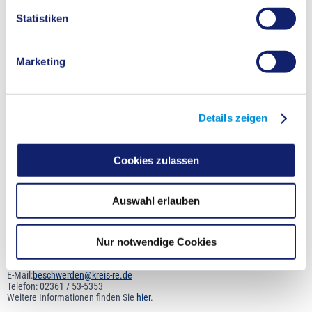
Telefon: 02361/53-4812
E-Mail:
t.deffte@kreis-re.de
Statistiken
Lena Heimers (Pressesprecherin)
Telefon: 02361/53-4712
Marketing
E-Mail:
l.heimers@kreis-re.de
Svenja Küchmeister (Redakteurin)
Telefon: 02361/53-4512
E-Mail:
s.kuechmeister@kreis-re.de
Details zeigen
Sebastian Balint (Redakteur)
Telefon: 02361/53-4612
Cookies zulassen
E-Mail:
s.balint@kreis-re.de
Steffi Papproth (Assistenz)
Auswahl erlauben
Telefon: 02361/53-4479
E-Mail:
s.papproth@kreis-re.de
Nur notwendige Cookies
Kontakt Bürger-, Ideen- und Beschwerdecenter
E-Mail:
beschwerden@kreis-re.de
Telefon: 02361 / 53-5353
Weitere Informationen finden Sie
hier
.