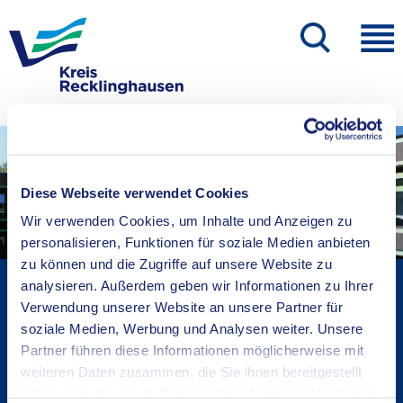
Diese Webseite verwendet Cookies
Wir verwenden Cookies, um Inhalte und Anzeigen zu
personalisieren, Funktionen für soziale Medien anbieten
zu können und die Zugriffe auf unsere Website zu
Kreisverwaltung A-Z
analysieren. Außerdem geben wir Informationen zu Ihrer
Verwendung unserer Website an unsere Partner für
Bekanntmachungen
soziale Medien, Werbung und Analysen weiter. Unsere
Ortsrecht
Partner führen diese Informationen möglicherweise mit
Karriere beim Kreis
weiteren Daten zusammen, die Sie ihnen bereitgestellt
Bürger-, Ideen- und Beschwerdecenter
haben oder die sie im Rahmen Ihrer Nutzung der Dienste