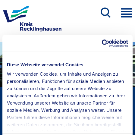
Diese Webseite verwendet Cookies
Wir verwenden Cookies, um Inhalte und Anzeigen zu
personalisieren, Funktionen für soziale Medien anbieten
zu können und die Zugriffe auf unsere Website zu
Kreisverwaltung A-Z
analysieren. Außerdem geben wir Informationen zu Ihrer
Verwendung unserer Website an unsere Partner für
Bekanntmachungen
soziale Medien, Werbung und Analysen weiter. Unsere
Ortsrecht
Partner führen diese Informationen möglicherweise mit
Karriere beim Kreis
weiteren Daten zusammen, die Sie ihnen bereitgestellt
Bürger-, Ideen- und Beschwerdecenter
haben oder die sie im Rahmen Ihrer Nutzung der Dienste