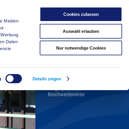
Cookies zulassen
le Medien
FREIZEIT
ir
Auswahl erlauben
, Werbung
ren Daten
Nur notwendige Cookies
ienste
Kreisverwaltung A-Z
Bekanntmachungen
Ortsrecht
g
Karriere beim Kreis
Details zeigen
Bürger-, Ideen- und
Beschwerdecenter