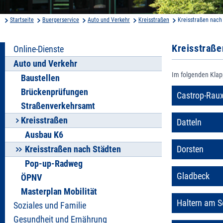
Startseite
Buergerservice
Auto und Verkehr
Kreisstraßen
Kreisstraßen nach
Kreisstraße
Online-Dienste
Auto und Verkehr
Im folgenden Klapp
Baustellen
Brückenprüfungen
Castrop-Raux
Straßenverkehrsamt
Kreisstraßen
Datteln
Ausbau K6
Kreisstraßen nach Städten
Dorsten
Pop-up-Radweg
Gladbeck
ÖPNV
Masterplan Mobilität
Haltern am S
Soziales und Familie
Gesundheit und Ernährung