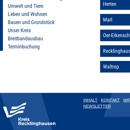
Herten
Umwelt und Tiere
Leben und Wohnen
Marl
Bauen und Grundstück
Unser Kreis
Oer-Erkensch
Breitbandausbau
Terminbuchung
Recklinghau
Waltrop
INHALT
KONTAKT
IM
NEWSLETTER